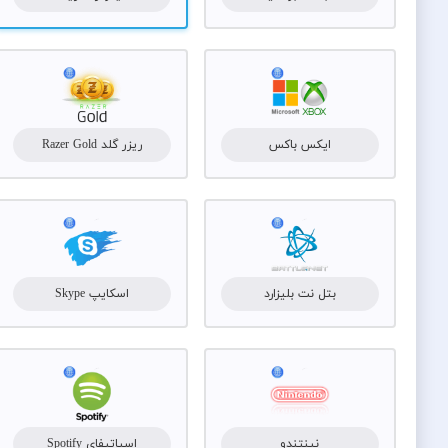
ایکس باکس
ریزر گلد Razer Gold
بتل نت بلیزارد
اسکایپ Skype
نینتندو
اسپاتیفای Spotify