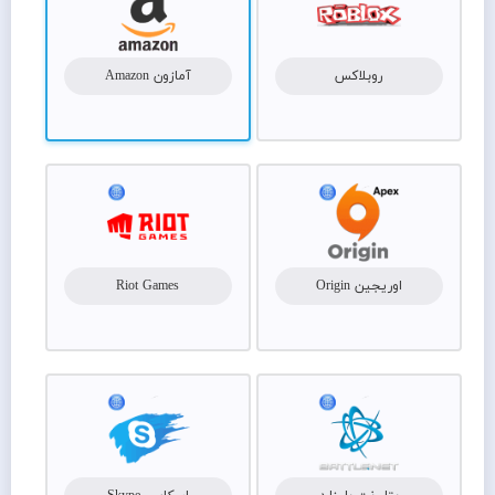
روبلاکس
آمازون Amazon
اوریجین Origin
Riot Games