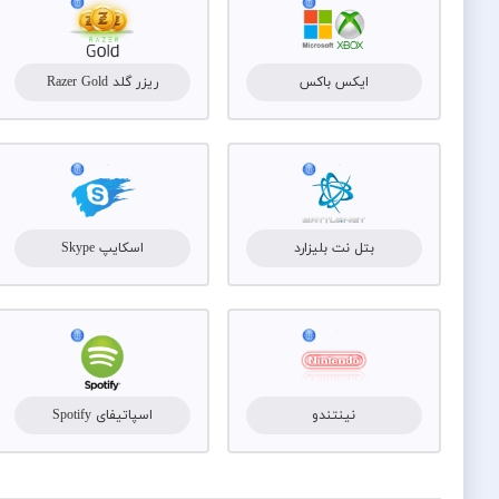
ایکس باکس
ریزر گلد Razer Gold
بتل نت بلیزارد
اسکایپ Skype
نینتندو
اسپاتیفای Spotify