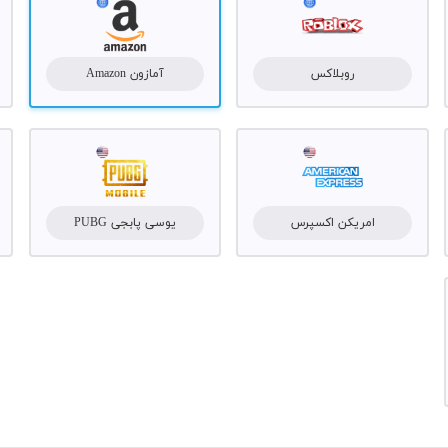
روبلاکس
آمازون Amazon
امریکن اکسپرس
یوسی پابجی PUBG