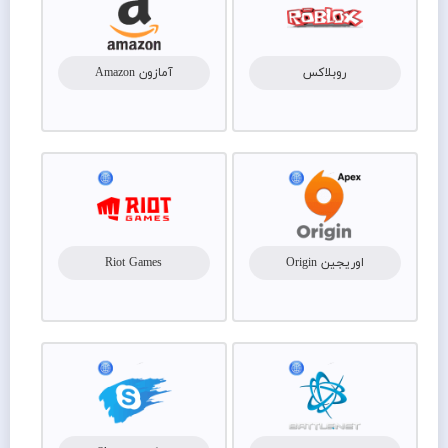
روبلاکس
آمازون Amazon
اوریجین Origin
Riot Games