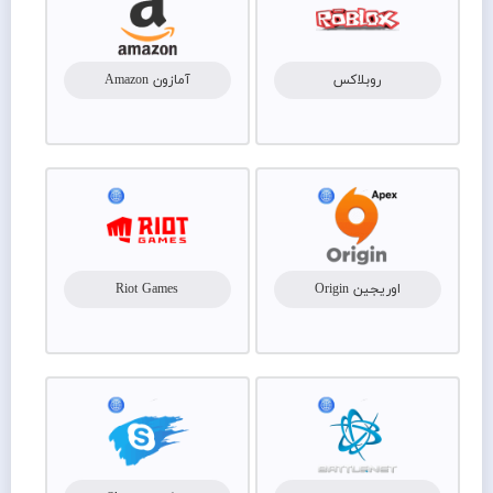
روبلاکس
آمازون Amazon
اوریجین Origin
Riot Games