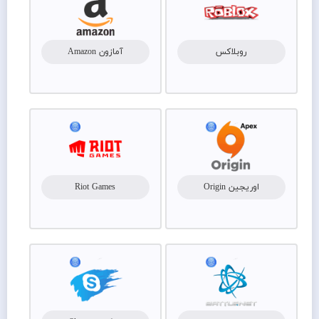
روبلاکس
آمازون Amazon
اوریجین Origin
Riot Games