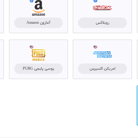
روبلاکس
آمازون Amazon
امریکن اکسپرس
یوسی پابجی PUBG