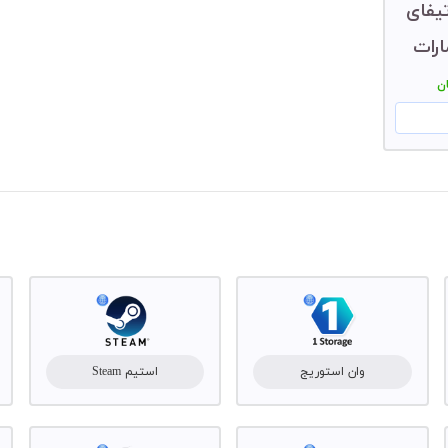
یفای
ن
وان استوریج
استیم Steam