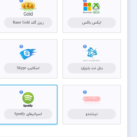
ایکس باکس
ریزر گلد Razer Gold
بتل نت بلیزارد
اسکایپ Skype
نینتندو
اسپاتیفای Spotify